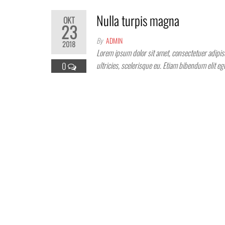
Nulla turpis magna
OKT
23
By
ADMIN
2018
Lorem ipsum dolor sit amet, consectetuer adipisc
ultricies, scelerisque eu. Etiam bibendum elit e
0