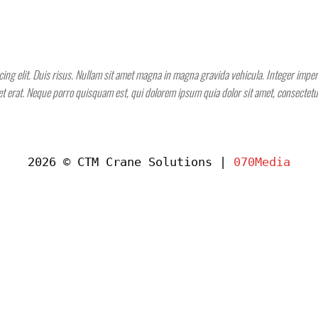
ing elit. Duis risus. Nullam sit amet magna in magna gravida vehicula. Integer imperdi
get erat. Neque porro quisquam est, qui dolorem ipsum quia dolor sit amet, consectet
2026 © CTM Crane Solutions |
070Media