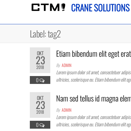
Skip
CRANE SOLUTIONS
to
the
content
Label:
tag2
Etiam bibendum elit eget erat
OKT
23
By
ADMIN
2018
Lorem ipsum dolor sit amet, consectetuer adipisc
ultricies, scelerisque eu. Etiam bibendum elit e
0
Nam sed tellus id magna ele
OKT
23
By
ADMIN
2018
Lorem ipsum dolor sit amet, consectetuer adipisc
ultricies, scelerisque eu. Etiam bibendum elit e
0