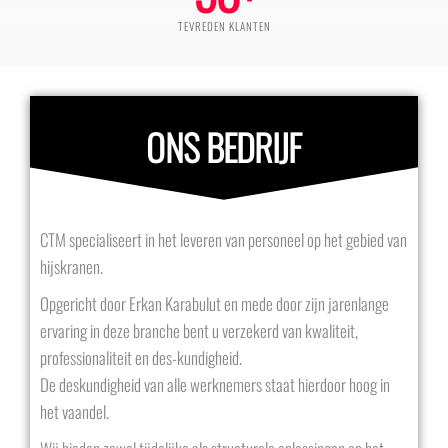
TEVREDEN KLANTEN
ONS BEDRIJF
CTM specialiseert in het leveren van personeel op het gebied van
hijskranen.
Opgericht door Erkan Karabulut en mede door zijn jarenlange
ervaring in deze branche bent u verzekerd van kwaliteit,
professionaliteit en des-kundigheid.
De deskundigheid van alle werknemers staat hierdoor hoog in
het vaandel.