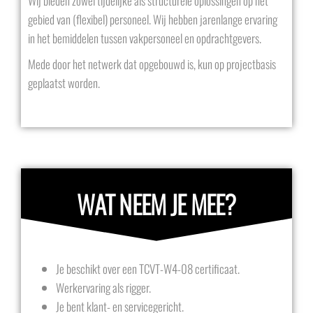
Wij bieden zowel tijdelijke als structurele oplossingen op het
gebied van (flexibel) personeel. Wij hebben jarenlange ervaring
in het bemiddelen tussen vakpersoneel en opdrachtgevers.
Mede door het netwerk dat opgebouwd is, kun op projectbasis
geplaatst worden.
WAT NEEM JE MEE?
Je beschikt over een TCVT-W4-08 certificaat.
Werkervaring als rigger.
Je bent klant- en servicegericht.