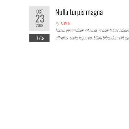
Nulla turpis magna
OCT
23
By
ADMIN
2018
Lorem ipsum dolor sit amet, consectetuer adipisc
ultricies, scelerisque eu. Etiam bibendum elit e
0