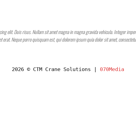
ing elit. Duis risus. Nullam sit amet magna in magna gravida vehicula. Integer imperdi
get erat. Neque porro quisquam est, qui dolorem ipsum quia dolor sit amet, consectet
2026 © CTM Crane Solutions |
070Media