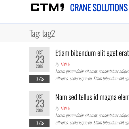
Skip
CRANE SOLUTIONS
to
the
content
Tag:
tag2
Etiam bibendum elit eget erat
OCT
23
By
ADMIN
2018
Lorem ipsum dolor sit amet, consectetuer adipisc
ultricies, scelerisque eu. Etiam bibendum elit e
0
Nam sed tellus id magna ele
OCT
23
By
ADMIN
2018
Lorem ipsum dolor sit amet, consectetuer adipisc
ultricies, scelerisque eu. Etiam bibendum elit e
0