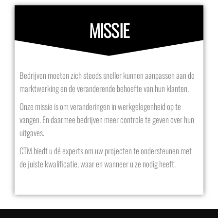
MISSIE
Bedrijven moeten zich steeds sneller kunnen aanpassen aan de
marktwerking en de veranderende behoefte van hun klanten.
Onze missie is om veranderingen in werkgelegenheid op te
vangen. En daarmee bedrijven meer controle te geven over hun
uitgaves.
CTM biedt u dé experts om uw projecten te ondersteunen met
de juiste kwalificatie, waar en wanneer u ze nodig heeft.