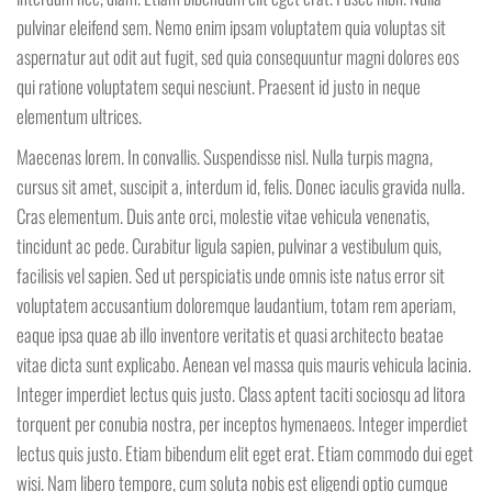
pulvinar eleifend sem. Nemo enim ipsam voluptatem quia voluptas sit
aspernatur aut odit aut fugit, sed quia consequuntur magni dolores eos
qui ratione voluptatem sequi nesciunt. Praesent id justo in neque
elementum ultrices.
Maecenas lorem. In convallis. Suspendisse nisl. Nulla turpis magna,
cursus sit amet, suscipit a, interdum id, felis. Donec iaculis gravida nulla.
Cras elementum. Duis ante orci, molestie vitae vehicula venenatis,
tincidunt ac pede. Curabitur ligula sapien, pulvinar a vestibulum quis,
facilisis vel sapien. Sed ut perspiciatis unde omnis iste natus error sit
voluptatem accusantium doloremque laudantium, totam rem aperiam,
eaque ipsa quae ab illo inventore veritatis et quasi architecto beatae
vitae dicta sunt explicabo. Aenean vel massa quis mauris vehicula lacinia.
Integer imperdiet lectus quis justo. Class aptent taciti sociosqu ad litora
torquent per conubia nostra, per inceptos hymenaeos. Integer imperdiet
lectus quis justo. Etiam bibendum elit eget erat. Etiam commodo dui eget
wisi. Nam libero tempore, cum soluta nobis est eligendi optio cumque