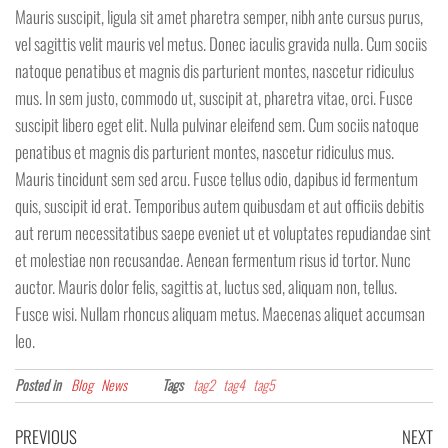
Mauris suscipit, ligula sit amet pharetra semper, nibh ante cursus purus,
vel sagittis velit mauris vel metus. Donec iaculis gravida nulla. Cum sociis
natoque penatibus et magnis dis parturient montes, nascetur ridiculus
mus. In sem justo, commodo ut, suscipit at, pharetra vitae, orci. Fusce
suscipit libero eget elit. Nulla pulvinar eleifend sem. Cum sociis natoque
penatibus et magnis dis parturient montes, nascetur ridiculus mus.
Mauris tincidunt sem sed arcu. Fusce tellus odio, dapibus id fermentum
quis, suscipit id erat. Temporibus autem quibusdam et aut officiis debitis
aut rerum necessitatibus saepe eveniet ut et voluptates repudiandae sint
et molestiae non recusandae. Aenean fermentum risus id tortor. Nunc
auctor. Mauris dolor felis, sagittis at, luctus sed, aliquam non, tellus.
Fusce wisi. Nullam rhoncus aliquam metus. Maecenas aliquet accumsan
leo.
Posted in
Blog
News
Tags
tag2
tag4
tag5
Berichtnavigatie
Previous
Ne
PREVIOUS
NEXT