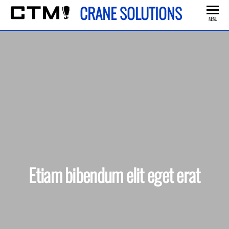
Skip
CRANE SOLUTIONS
to
MENU
the
content
Etiam bibendum elit eget erat