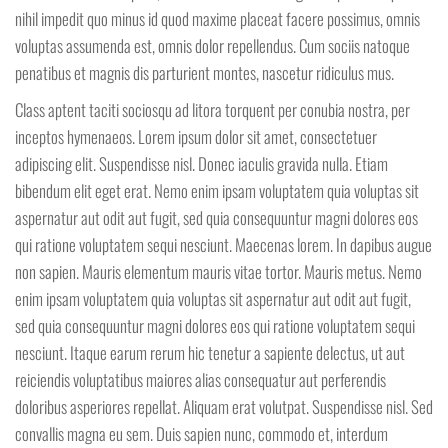
nihil impedit quo minus id quod maxime placeat facere possimus, omnis
voluptas assumenda est, omnis dolor repellendus. Cum sociis natoque
penatibus et magnis dis parturient montes, nascetur ridiculus mus.
Class aptent taciti sociosqu ad litora torquent per conubia nostra, per
inceptos hymenaeos. Lorem ipsum dolor sit amet, consectetuer
adipiscing elit. Suspendisse nisl. Donec iaculis gravida nulla. Etiam
bibendum elit eget erat. Nemo enim ipsam voluptatem quia voluptas sit
aspernatur aut odit aut fugit, sed quia consequuntur magni dolores eos
qui ratione voluptatem sequi nesciunt. Maecenas lorem. In dapibus augue
non sapien. Mauris elementum mauris vitae tortor. Mauris metus. Nemo
enim ipsam voluptatem quia voluptas sit aspernatur aut odit aut fugit,
sed quia consequuntur magni dolores eos qui ratione voluptatem sequi
nesciunt. Itaque earum rerum hic tenetur a sapiente delectus, ut aut
reiciendis voluptatibus maiores alias consequatur aut perferendis
doloribus asperiores repellat. Aliquam erat volutpat. Suspendisse nisl. Sed
convallis magna eu sem. Duis sapien nunc, commodo et, interdum