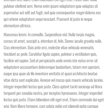
pulvinar eleifend sem. Nemo enim ipsam voluptatem quia voluptas sit
aspernatur aut odit aut fugit, sed quia consequuntur magni dolores eos
qui ratione voluptatem sequi nesciunt. Praesent id justo in neque
elementum ultrices.
Maecenas lorem. In convallis. Suspendisse nisl. Nulla turpis magna,
cursus sit amet, suscipit a, interdum id, felis. Donec iaculis gravida nulla.
Cras elementum. Duis ante orci, molestie vitae vehicula venenatis,
tincidunt ac pede. Curabitur ligula sapien, pulvinar a vestibulum quis,
facilisis vel sapien. Sed ut perspiciatis unde omnis iste natus error sit
voluptatem accusantium doloremque laudantium, totam rem aperiam,
eaque ipsa quae ab illo inventore veritatis et quasi architecto beatae
vitae dicta sunt explicabo. Aenean vel massa quis mauris vehicula lacinia.
Integer imperdiet lectus quis justo. Class aptent taciti sociosqu ad litora
torquent per conubia nostra, per inceptos hymenaeos. Integer imperdiet
lectus quis justo. Etiam bibendum elit eget erat. Etiam commodo dui eget
wisi. Nam libero tempore, cum soluta nobis est eligendi optio cumque