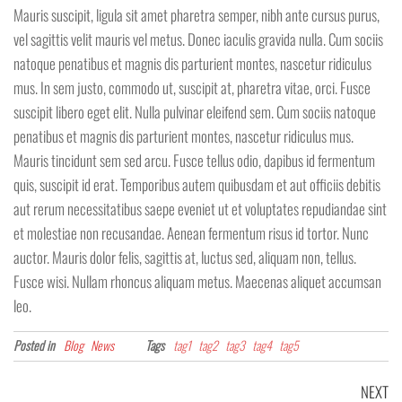
Mauris suscipit, ligula sit amet pharetra semper, nibh ante cursus purus,
vel sagittis velit mauris vel metus. Donec iaculis gravida nulla. Cum sociis
natoque penatibus et magnis dis parturient montes, nascetur ridiculus
mus. In sem justo, commodo ut, suscipit at, pharetra vitae, orci. Fusce
suscipit libero eget elit. Nulla pulvinar eleifend sem. Cum sociis natoque
penatibus et magnis dis parturient montes, nascetur ridiculus mus.
Mauris tincidunt sem sed arcu. Fusce tellus odio, dapibus id fermentum
quis, suscipit id erat. Temporibus autem quibusdam et aut officiis debitis
aut rerum necessitatibus saepe eveniet ut et voluptates repudiandae sint
et molestiae non recusandae. Aenean fermentum risus id tortor. Nunc
auctor. Mauris dolor felis, sagittis at, luctus sed, aliquam non, tellus.
Fusce wisi. Nullam rhoncus aliquam metus. Maecenas aliquet accumsan
leo.
Posted in
Blog
News
Tags
tag1
tag2
tag3
tag4
tag5
Berichtnavigatie
Ne
NEXT