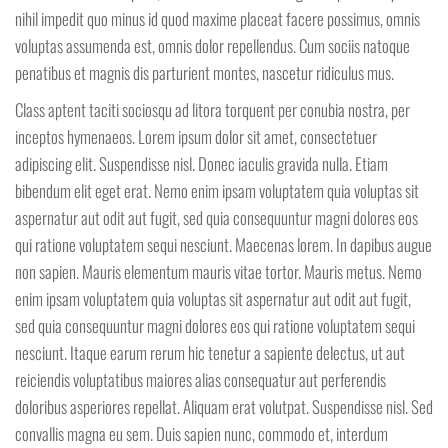
nihil impedit quo minus id quod maxime placeat facere possimus, omnis
voluptas assumenda est, omnis dolor repellendus. Cum sociis natoque
penatibus et magnis dis parturient montes, nascetur ridiculus mus.
Class aptent taciti sociosqu ad litora torquent per conubia nostra, per
inceptos hymenaeos. Lorem ipsum dolor sit amet, consectetuer
adipiscing elit. Suspendisse nisl. Donec iaculis gravida nulla. Etiam
bibendum elit eget erat. Nemo enim ipsam voluptatem quia voluptas sit
aspernatur aut odit aut fugit, sed quia consequuntur magni dolores eos
qui ratione voluptatem sequi nesciunt. Maecenas lorem. In dapibus augue
non sapien. Mauris elementum mauris vitae tortor. Mauris metus. Nemo
enim ipsam voluptatem quia voluptas sit aspernatur aut odit aut fugit,
sed quia consequuntur magni dolores eos qui ratione voluptatem sequi
nesciunt. Itaque earum rerum hic tenetur a sapiente delectus, ut aut
reiciendis voluptatibus maiores alias consequatur aut perferendis
doloribus asperiores repellat. Aliquam erat volutpat. Suspendisse nisl. Sed
convallis magna eu sem. Duis sapien nunc, commodo et, interdum