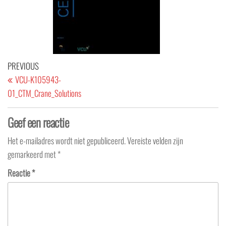
Berichtnavigatie
Previous
PREVIOUS
Post
VCU-K105943-
01_CTM_Crane_Solutions
Geef een reactie
Het e-mailadres wordt niet gepubliceerd.
Vereiste velden zijn
gemarkeerd met
*
Reactie
*