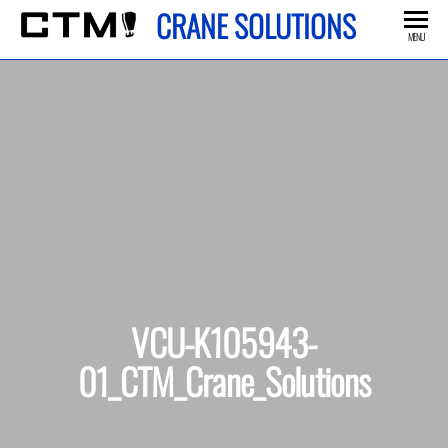
Skip
CRANE SOLUTIONS
to
MENU
the
content
VCU-K105943-
01_CTM_Crane_Solutions