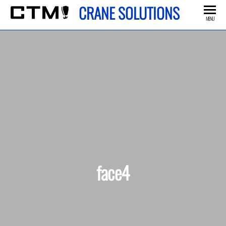
Skip
CRANE SOLUTIONS
to
MENU
the
content
face4